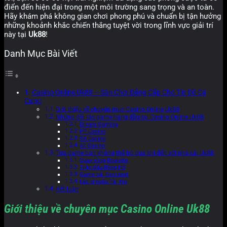
điển đến hiện đại trong một môi trường sang trọng và an toàn.
Hãy khám phá không gian chơi phong phú và chuẩn bị tận hưởng
những khoảnh khắc chiến thắng tuyệt vời trong lĩnh vực giải trí
này tại
Uk88
!
Danh Mục Bài Viết
Casino Online Uk88 – Sân Chơi Đẳng Cấp Cho Tín Đồ Cá
Cược
Giới thiệu về chuyên mục Casino Online Uk88
Những đối tác game hàng đầu tại Casino Online Uk88
Dream Gaming
PP Casino
SA Casino
AE Casino
Tựa game bạn không thể bỏ qua khi đến với nhà cái Uk88
Quay vòng Roulette
Trận đấu Rồng Hổ
Game bài Baccarat
Lắc xí ngầu Tài Xỉu
Kết luận
Giới thiệu về chuyên mục Casino Online Uk88