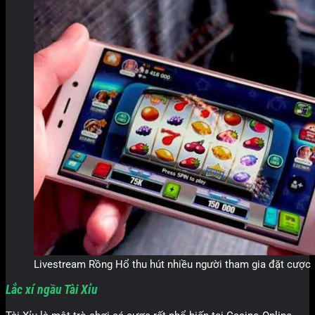
Livestream Rồng Hổ thu hút nhiều người tham gia đặt cược
Lắc xí ngầu Tài Xỉu