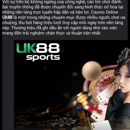
Với sự tiến bộ không ngừng của công nghệ, các trò chơi đánh
bài truyền thống đã được chuyển đổi sang hình thức số hóa tại
những nền tảng trực tuyến hấp dẫn và tiện lợi. Casino Online
Uk88
là một trong những chuyên mục được nhiều người chơi ưa
chuộng, thu hút hàng triệu lượt truy cập mỗi ngày trên nền tảng
này. Thương hiệu đã ghi dấu ấn với người dùng nhờ vào việc
mang đến trải nghiệm chân thực và thuận tiện nhất: