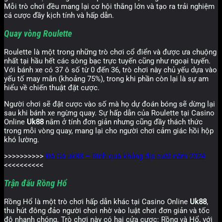
Mỗi trò chơi đều mang lại cơ hội thắng lớn và tạo ra trải nghiệm
cá cược đầy kịch tính và hấp dẫn.
Quay vòng Roulette
Roulette là một trong những trò chơi cổ điển và được ưa chuộng
nhất tại hầu hết các sòng bạc trực tuyến cũng như ngoại tuyến.
Với bánh xe có 37 ô số từ 0 đến 36, trò chơi này chủ yếu dựa vào
yếu tố may mắn (khoảng 75%), trong khi phần còn lại là sự am
hiểu về chiến thuật đặt cược.
Người chơi sẽ đặt cược vào số mà họ dự đoán bóng sẽ dừng lại
sau khi bánh xe ngừng quay. Sự hấp dẫn của Roulette tại Casino
Online
Uk88
nằm ở tính đơn giản nhưng cũng đầy thách thức
trong mỗi vòng quay, mang lại cho người chơi cảm giác hồi hộp
khó lường.
>>>>>>>>>>
Đá Gà uk88 – Rinh quà khủng dịp cuối năm 2024
<<<<<<<<<<
Trận đấu Rồng Hổ
Rồng Hổ là một trò chơi hấp dẫn khác tại Casino Online
Uk88
,
thu hút đông đảo người chơi nhờ vào luật chơi đơn giản và tốc
độ nhanh chóng. Trò chơi này có hai cửa cược: Rồng và Hổ, với