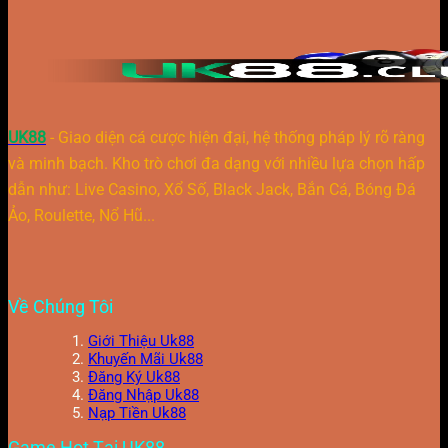
UK88
- Giao diện cá cược hiện đại, hệ thống pháp lý rõ ràng
và minh bạch. Kho trò chơi đa dạng với nhiều lựa chọn hấp
dẫn như: Live Casino, Xổ Số, Black Jack, Bắn Cá, Bóng Đá
Ảo, Roulette, Nổ Hũ...
Về Chúng Tôi
Giới Thiệu Uk88
Khuyến Mãi Uk88
Đăng Ký Uk88
Đăng Nhập Uk88
Nạp Tiền Uk88
Game Hot Tại UK88