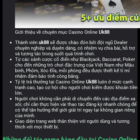
Giới thiệu về chuyên mục Casino Online
Uk88
Thành viên
uk88
sẽ được chào đón bởi đội ngũ Dealer
chuyên nghiệp và duyên dáng, có nhiệm vụ chia bài, hỗ trợ
và tương tác trong suốt quá trình chơi.
Từ các sảnh cược cổ điển như Blackjack, Baccarat, Poker
cho đến những trò chơi đặc trưng của Việt Nam như Mậu
binh, Phỏm, Xóc Đĩa, mỗi phòng đều được thiết kế tỉ mỉ
nhằm đảm bảo tính công bằng.
Tỷ lệ trả thưởng tại Casino Online
Uk88
luôn ở mức cạnh
tranh cao, tạo cơ hội cho người chơi kiếm được khoản tiền
lớn.
Người chơi không cần phải di chuyển đến các địa điểm xa
xôi; chỉ cần thực hiện vài thao tác đăng ký nhanh chóng để
có thể tận hưởng thế giới giải trí ngay tại không gian riêng
của mình.
Giao diện trang web thân thiện với người dùng và tương
thích với mọi thiết bị.
Những đối tác game hàng đầu tại Casino Online